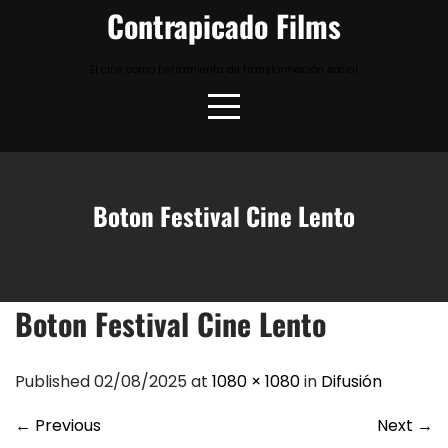
Skip
Contrapicado Films
to
content
El cine como herramienta de transformación social
Boton Festival Cine Lento
Boton Festival Cine Lento
Published 02/08/2025 at
1080 × 1080
in
Difusión
←
Previous
Next
→