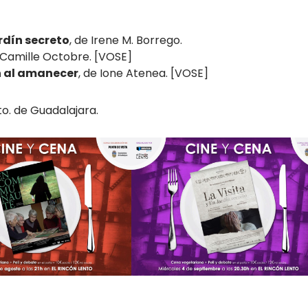
ardín secreto
, de Irene M. Borrego.
 Camille Octobre. [VOSE]
n al amanecer
, de Ione Atenea. [VOSE]
to. de Guadalajara.