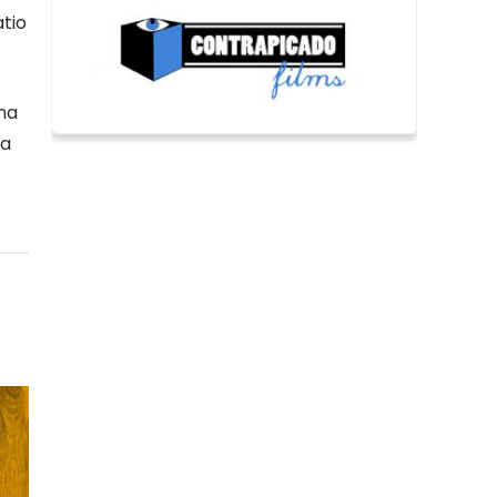
atio
na
da