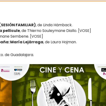
(SESIÓN FAMILIAR)
, de Linda Hämback.
a pellicule
, de Thierno Souleymane Diallo. [VOSE]
smane Sembene. [VOSE]
paña: María Lejárraga
, de Laura Hojman.
to. de Guadalajara.