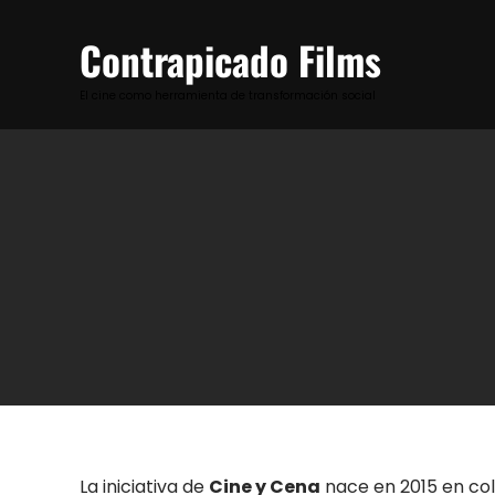
Skip
to
Contrapicado Films
content
El cine como herramienta de transformación social
La iniciativa de
Cine y Cena
nace en 2015 en co