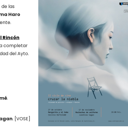
 de las
nma Haro
ente.
El Rincón
ta completar
ldad del Ayto.
omé
.
Sagan
. [VOSE]