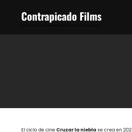
Skip
to
Contrapicado Films
content
El cine como herramienta de transformación social
El ciclo de cine
Cruzar la niebla
se crea en 2023