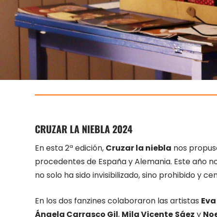
CRUZAR LA NIEBLA 202
4
En esta 2ª edición,
Cruzar la niebla
nos propuso
procedentes de España y Alemania. Este año n
no solo ha sido invisibilizado, sino prohibido y c
En los dos fanzines colaboraron las artistas
Eva
Ángela Carrasco Gil
,
Mila Vicente
Sáez
y
Noe