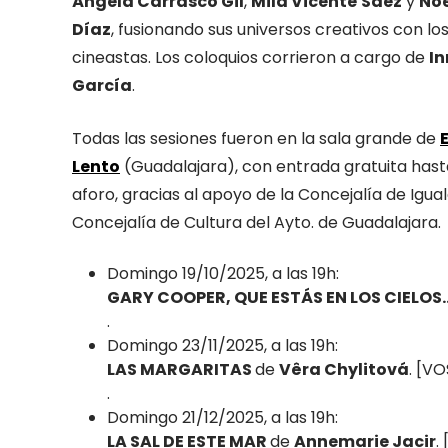
Ángela Carrasco Gil
,
Mila Vicente
Sáez
y
Noe
Díaz
, fusionando sus universos creativos con los
cineastas. Los coloquios corrieron a cargo de
I
García
.
Todas las sesiones fueron en la sala grande de
Lento
(Guadalajara), con entrada gratuita has
aforo, gracias al apoyo de la Concejalía de Igual
Concejalía de Cultura del Ayto. de Guadalajara.
Domingo 19/10/2025, a las 19h:
GARY COOPER, QUE ESTÁS EN LOS CIELOS
.
Domingo 23/11/2025, a las 19h:
LAS MARGARITAS
de
Vêra Chylitová
. [VO
.
Domingo 21/12/2025, a las 19h:
LA SAL DE ESTE MAR
de
Annemarie Jacir
.