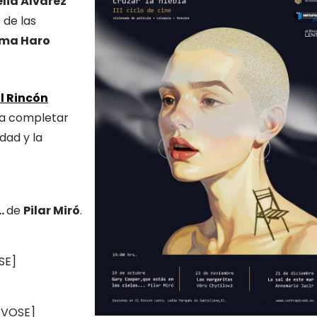
lia Álvarez
 de las
nma Haro
El Rincón
ta completar
dad y la
…
de
Pilar Miró
.
SE]
 [VOSE]