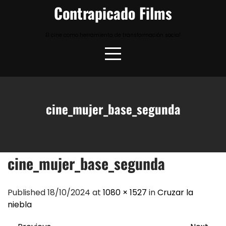
Skip
Contrapicado Films
to
content
El cine como herramienta de transformación social
cine_mujer_base_segunda
cine_mujer_base_segunda
Published 18/10/2024 at
1080 × 1527
in
Cruzar la
niebla