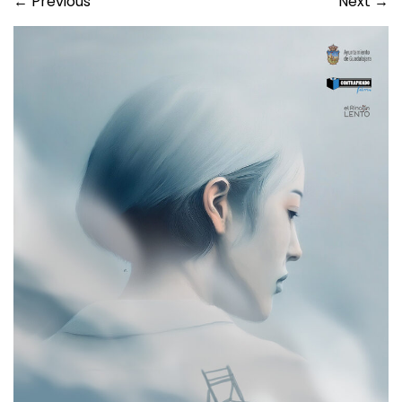
←
Previous
Next
→