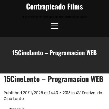
Skip
Contrapicado Films
to
content
El cine como herramienta de transformación social
15CineLento – Programacion WEB
15CineLento – Programacion WEB
Published 20/11/2025 at
1440 × 2013
in
XV Festival de
Cine Lento