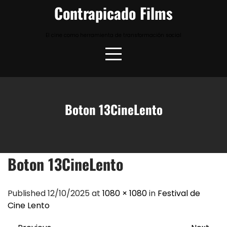
Skip
Contrapicado Films
to
content
El cine como herramienta de transformación social
Boton 13CineLento
Boton 13CineLento
Published 12/10/2025 at
1080 × 1080
in
Festival de
Cine Lento