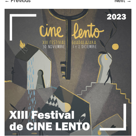
←
Previous
Next
→