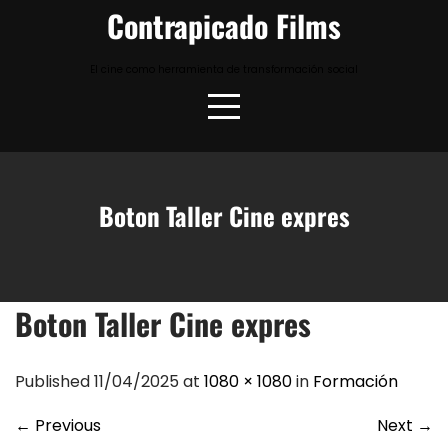
Skip
Contrapicado Films
to
content
El cine como herramienta de transformación social
Boton Taller Cine expres
Boton Taller Cine expres
Published 11/04/2025 at
1080 × 1080
in
Formación
←
Previous
Next
→