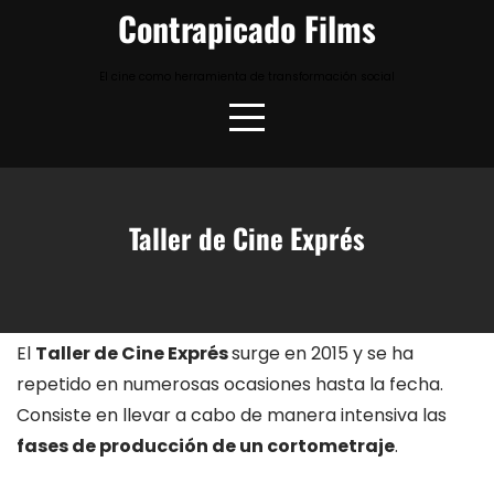
Skip
Contrapicado Films
to
content
El cine como herramienta de transformación social
Taller de Cine Exprés
El
Taller de Cine Exprés
surge en 2015 y se ha
repetido en numerosas ocasiones hasta la fecha.
Consiste en llevar a cabo de manera intensiva las
fases de producción de un cortometraje
.