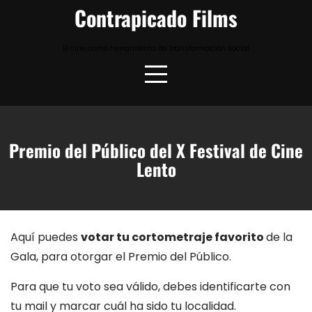
Skip
Contrapicado Films
to
content
El cine como herramienta de transformación social
Premio del Público del X Festival de Cine
Lento
Aquí puedes
votar tu cortometraje favorito
de la
Gala, para otorgar el Premio del Público.
Para que tu voto sea válido, debes identificarte con
tu mail y marcar cuál ha sido tu localidad.