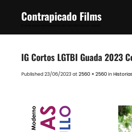
Skip
to
Contrapicado Films
content
El cine como herramienta de transformación social
IG Cortos LGTBI Guada 2023 Co
Published 23/06/2023 at
2560 × 2560
in
Historia