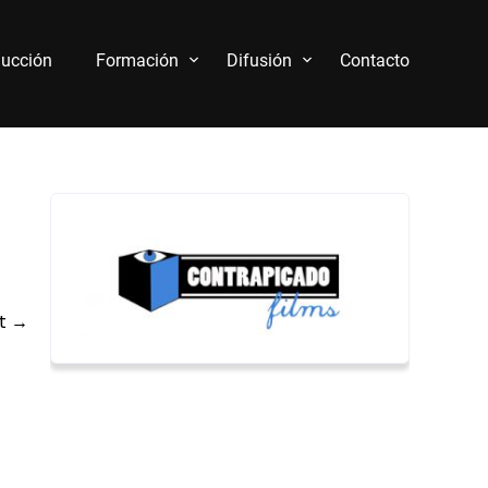
ucción
Formación
Difusión
Contacto
t
→