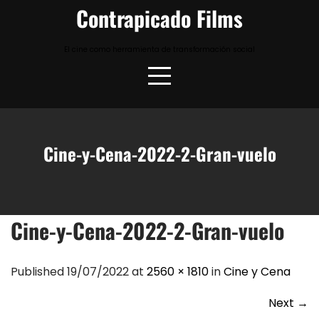
Skip
Contrapicado Films
to
content
El cine como herramienta de transformación social
Cine-y-Cena-2022-2-Gran-vuelo
Cine-y-Cena-2022-2-Gran-vuelo
Published 19/07/2022 at
2560 × 1810
in
Cine y Cena
Next
→