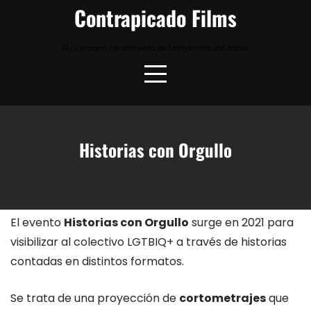
Skip
Contrapicado Films
to
content
El cine como herramienta de transformación social
Historias con Orgullo
El evento
Historias con Orgullo
surge en 2021 para
visibilizar al colectivo LGTBIQ+ a través de historias
contadas en distintos formatos.
Se trata de una proyección de
cortometrajes
que