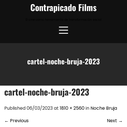
Skip
Contrapicado Films
to
content
El cine como herramienta de transformación social
cartel-noche-bruja-2023
cartel-noche-bruja-2023
Published 06/03/2023 at
1810 × 2560
in
Noche Bruja
←
Previous
Next
→