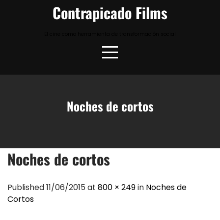
Skip
Contrapicado Films
to
content
El cine como herramienta de transformación social
Noches de cortos
Noches de cortos
Published 11/06/2015 at
800 × 249
in
Noches de
Cortos