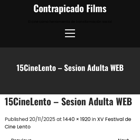
Skip
Contrapicado Films
to
content
El cine como herramienta de transformación social
15CineLento – Sesion Adulta WEB
15CineLento – Sesion Adulta WEB
Published 20/11/2025 at
1440 × 1920
in
XV Festival de
Cine Lento