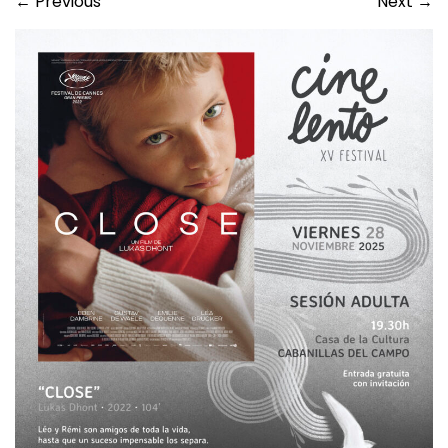
←
Previous
Next
→