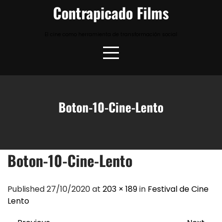
Skip
Contrapicado Films
to
content
El cine como herramienta de transformación social
Boton-10-Cine-Lento
Boton-10-Cine-Lento
Published 27/10/2020 at
203 × 189
in
Festival de Cine
Lento