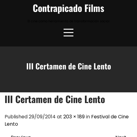
Skip
Contrapicado Films
to
content
El cine como herramienta de transformación social
III Certamen de Cine Lento
III Certamen de Cine Lento
Published 29/09/2014 at
203 × 189
in
Festival de Cine
Lento