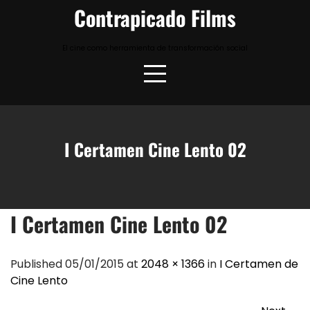
Skip
Contrapicado Films
to
content
El cine como herramienta de transformación social
I Certamen Cine Lento 02
I Certamen Cine Lento 02
Published 05/01/2015 at
2048 × 1366
in
I Certamen de
Cine Lento