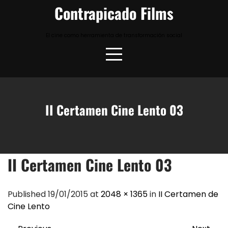
Skip
Contrapicado Films
to
content
El cine como herramienta de transformación social
II Certamen Cine Lento 03
II Certamen Cine Lento 03
Published 19/01/2015 at
2048 × 1365
in
II Certamen de
Cine Lento