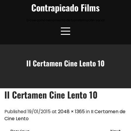
Skip
Contrapicado Films
to
content
El cine como herramienta de transformación social
II Certamen Cine Lento 10
II Certamen Cine Lento 10
Published 19/01/2015 at
2048 × 1365
in
II Certamen de
Cine Lento