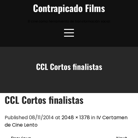
Skip
Contrapicado Films
to
content
El cine como herramienta de transformación social
CCL Cortos finalistas
CCL Cortos finalistas
Published 08/11/2014 at
2048 × 1378
in
IV Certamen
de Cine Lento