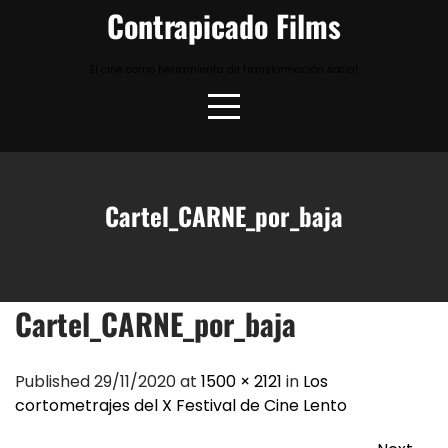
Skip
Contrapicado Films
to
content
El cine como herramienta de transformación social
Cartel_CARNE_por_baja
Cartel_CARNE_por_baja
Published 29/11/2020 at
1500 × 2121
in
Los
cortometrajes del X Festival de Cine Lento