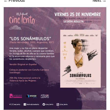
←
Previous
Next
→