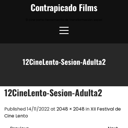
Skip
Contrapicado Films
to
content
El cine como herramienta de transformación social
12CineLento-Sesion-Adulta2
12CineLento-Sesion-Adulta2
Published 14/11/2022 at
2048 × 2048
in
XII Festival de
Cine Lento