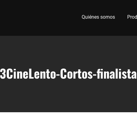
Quiénes somos
Prod
13CineLento-Cortos-finalista