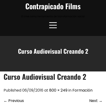
Skip
Contrapicado Films
to
content
El cine como herramienta de transformación social
Curso Audiovisual Creando 2
Curso Audiovisual Creando 2
Published 06/09/2016 at
800 × 249
in
Formación
←
Previous
Next
→