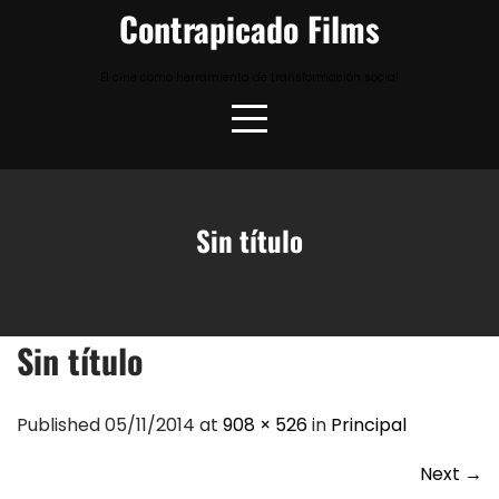
Skip
Contrapicado Films
to
content
El cine como herramienta de transformación social
Sin título
Sin título
Published 05/11/2014 at
908 × 526
in
Principal
Next
→