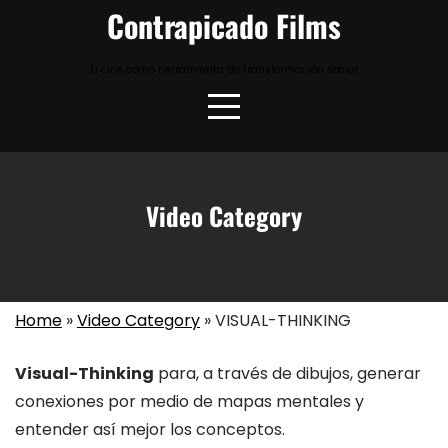
Skip
Contrapicado Films
to
content
El cine como herramienta de transformación social
Video Category
Home
»
Video Category
»
VISUAL-THINKING
Visual-Thinking
para, a través de dibujos, generar
conexiones por medio de mapas mentales y
entender así mejor los conceptos.