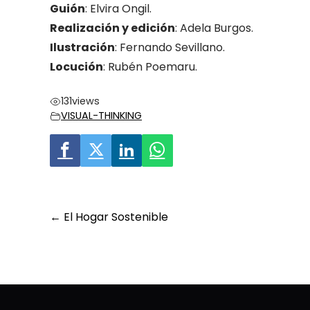
Guión
: Elvira Ongil.
Realización y edición
: Adela Burgos.
Ilustración
: Fernando Sevillano.
Locución
: Rubén Poemaru.
131
views
VISUAL-THINKING
Post
←
El Hogar Sostenible
navigation