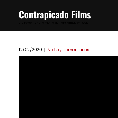
Skip
to
Contrapicado Films
content
El cine como herramienta de transformación social
12/02/2020
|
No hay comentarios