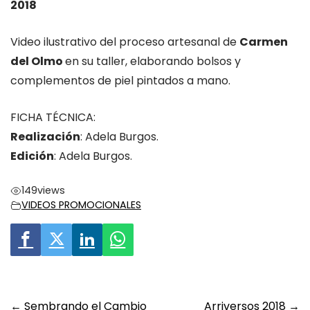
2018
Video ilustrativo del proceso artesanal de
Carmen
del Olmo
en su taller, elaborando bolsos y
complementos de piel pintados a mano.
FICHA TÉCNICA:
Realización
: Adela Burgos.
Edición
: Adela Burgos.
149
views
VIDEOS PROMOCIONALES
Post
←
Sembrando el Cambio
Arriversos 2018
→