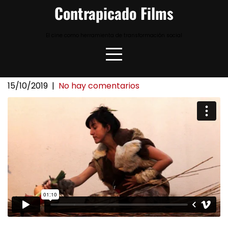
Skip
Contrapicado Films
to
content
El cine como herramienta de transformación social
15/10/2019
|
No hay comentarios