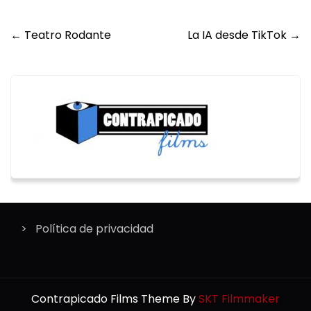
Post
←
Teatro Rodante
La IA desde TikTok
→
navigation
Política de privacidad
Contrapicado Films Theme By
SKT Filmmaker