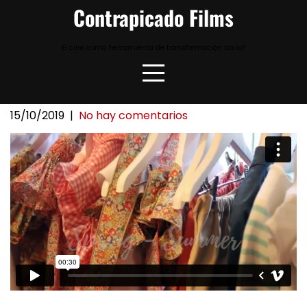
Skip
Contrapicado Films
to
content
El cine como herramienta de transformación social
15/10/2019
|
No hay comentarios