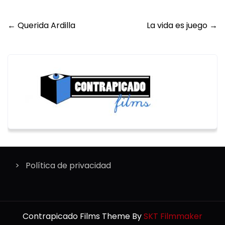
Post
←
Querida Ardilla
La vida es juego
→
navigation
Política de privacidad
Contrapicado Films Theme By
SKT Filmmaker