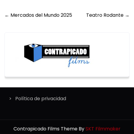
Post
←
Mercados del Mundo 2025
Teatro Rodante
→
navigation
Política de privacidad
Contrapicado Films Theme By
SKT Filmmaker