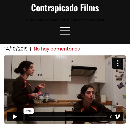
Skip
Contrapicado Films
to
content
El cine como herramienta de transformación social
14/10/2019
|
No hay comentarios