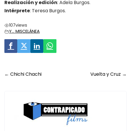
Realización y edición
: Adela Burgos.
Intérprete
: Teresa Burgos.
107
views
Y... MISCELÁNEA
Post
←
Chichi Chachi
Vuelta y Cruz
→
navigation