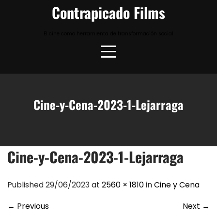
Skip
Contrapicado Films
to
content
El cine como herramienta de transformación social
Cine-y-Cena-2023-1-Lejarraga
Cine-y-Cena-2023-1-Lejarraga
Published 29/06/2023 at
2560 × 1810
in
Cine y Cena
←
Previous
Next
→