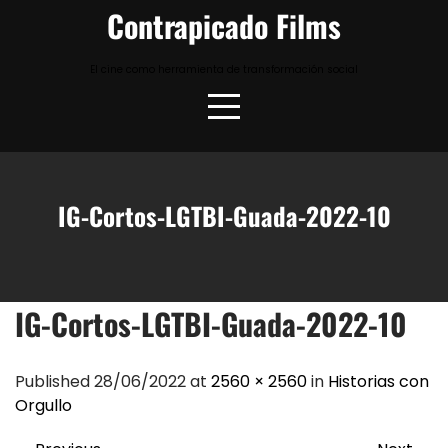
Skip
Contrapicado Films
to
content
El cine como herramienta de transformación social
IG-Cortos-LGTBI-Guada-2022-10
IG-Cortos-LGTBI-Guada-2022-10
Published 28/06/2022 at
2560 × 2560
in
Historias con
Orgullo