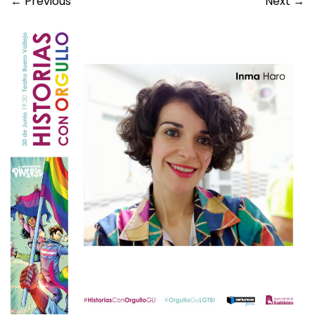
←
Previous
Next
→