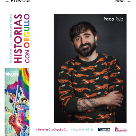
←
Previous
Next
→