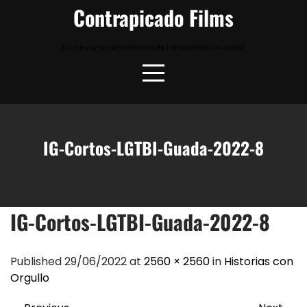
Skip
Contrapicado Films
to
content
El cine como herramienta de transformación social
IG-Cortos-LGTBI-Guada-2022-8
IG-Cortos-LGTBI-Guada-2022-8
Published 29/06/2022 at
2560 × 2560
in
Historias con
Orgullo