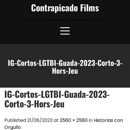
Skip
Contrapicado Films
to
content
El cine como herramienta de transformación social
IG-Cortos-LGTBI-Guada-2023-Corto-3-
Hors-Jeu
IG-Cortos-LGTBI-Guada-2023-
Corto-3-Hors-Jeu
Published 21/06/2023 at
2560 × 2560
in
Historias con
Orgullo