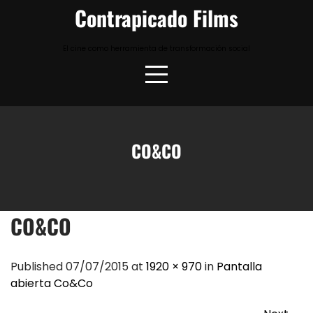
Skip
Contrapicado Films
to
content
El cine como herramienta de transformación social
CO&CO
CO&CO
Published 07/07/2015 at
1920 × 970
in
Pantalla
abierta Co&Co