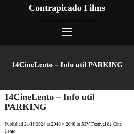
Skip
Contrapicado Films
to
content
El cine como herramienta de transformación social
14CineLento – Info util PARKING
14CineLento – Info util
PARKING
Published 21/11/2024 at
2048 × 2048
in
XIV Festival de Cine
Lento