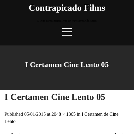
Skip
Contrapicado Films
to
content
El cine como herramienta de transformación social
I Certamen Cine Lento 05
I Certamen Cine Lento 05
Published 05/01/2015 at
2048 × 1365
in
I Certamen de Cine
Lento