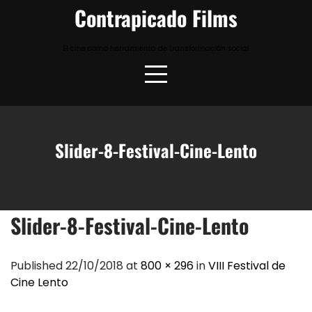
Skip
Contrapicado Films
to
content
El cine como herramienta de transformación social
Slider-8-Festival-Cine-Lento
Slider-8-Festival-Cine-Lento
Published 22/10/2018 at
800 × 296
in
VIII Festival de
Cine Lento