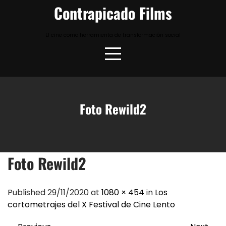
Skip
Contrapicado Films
to
content
El cine como herramienta de transformación social
Foto Rewild2
Foto Rewild2
Published 29/11/2020 at
1080 × 454
in
Los
cortometrajes del X Festival de Cine Lento