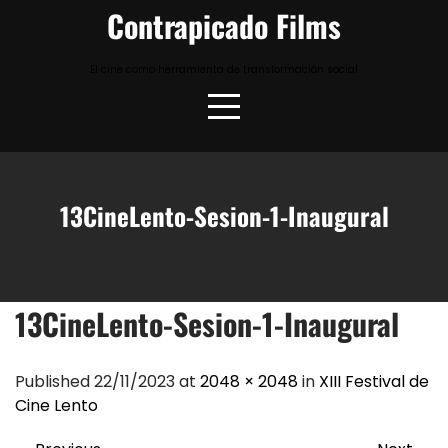
Skip
Contrapicado Films
to
content
El cine como herramienta de transformación social
13CineLento-Sesion-1-Inaugural
13CineLento-Sesion-1-Inaugural
Published 22/11/2023 at
2048 × 2048
in
XIII Festival de
Cine Lento