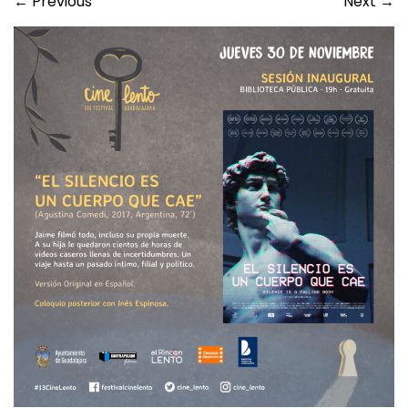
←
Previous
Next
→