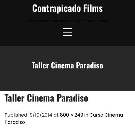
Skip
Contrapicado Films
to
content
El cine como herramienta de transformación social
Taller Cinema Paradiso
Taller Cinema Paradiso
Published 19/10/2014 at
800 × 249
in
Curso Cinema
Paradiso