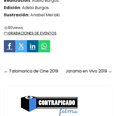
Realización
: Adela Burgos.
Edición
: Adela Burgos.
Ilustración:
Anabel Meraki.
80
views
GRABACIONES DE EVENTOS
Post
←
Talamanca de Cine 2019
Jarama en Vivo 2019
→
navigation