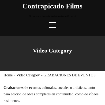
Skip
Contrapicado Films
to
content
El cine como herramienta de transformación social
Video Category
Home
»
Video Category
»
GRABACIONES DE EVENTOS
Grabaciones de eventos
culturales, sociales o artísticos, tanto
para edición de obras completas en continuidad, como de vídeos
resúmenes.