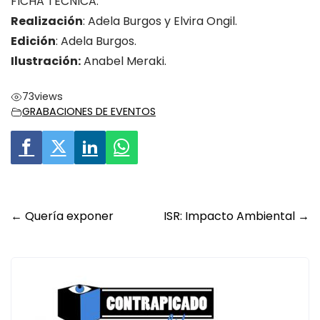
FICHA TÉCNICA:
Realización
: Adela Burgos y Elvira Ongil.
Edición
: Adela Burgos.
Ilustración:
Anabel Meraki.
73
views
GRABACIONES DE EVENTOS
Post
←
Quería exponer
ISR: Impacto Ambiental
→
navigation