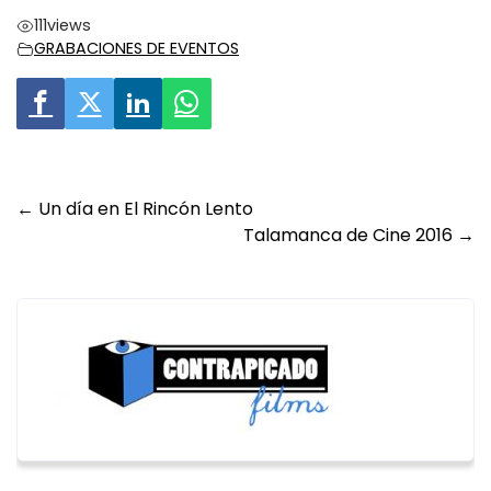
111
views
GRABACIONES DE EVENTOS
Post
←
Un día en El Rincón Lento
Talamanca de Cine 2016
→
navigation